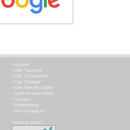
Accueil
•
Gîte "Garrigue"
•
Gîte "La Bergerie"
•
Gîte "Oranger"
•
Gîte "Bois de Cèdre"
•
Tarifs et réservations
•
Contact
•
Informations
•
Avis voyageurs
•
Visitez la région :