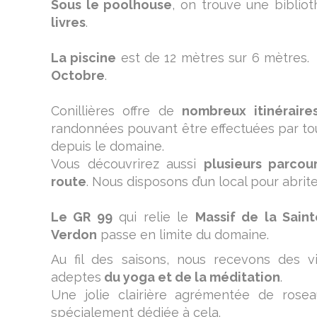
Sous le poolhouse
, on trouve une biblio
livres
.
La piscine
est de 12 mètres sur 6 mètres.
Octobre
.
Conillières offre de
nombreux itinérair
randonnées pouvant être effectuées par tou
depuis le domaine.
Vous découvrirez aussi
plusieurs parco
route
. Nous disposons d’un local pour abrit
Le GR 99
qui relie le
Massif de la Sai
Verdon
passe en limite du domaine.
Au fil des saisons, nous recevons des v
adeptes
du yoga et de la méditation
.
Une jolie clairière agrémentée de rose
spécialement dédiée à cela.