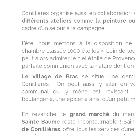
Conillières organise aussi en collaboration
différents ateliers
comme
la peinture o
cadre d’un séjour à la campagne.
L’été, nous mettons à la disposition d
chambre classée 1000 étoiles ». Loin de tou
peut alors admirer le ciel étoilé de Provence
parfaite communion avec la nature dont on
Le village de Bras
se situe une dem
Conillières. On peut aussi y aller en v
communal qui y mène est ravissant.
boulangerie, une épicerie ainsi qu’un petit
En revanche, le
grand marché
du merc
Sainte-Baume
reste incontournable ! Sai
de Conillières
, offre tous les services d’un