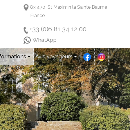
83 470 St Maximin la Sainte Baume
France
+33 (0)6 81 34 12 00
WhatApp
formations
Avis voyageurs