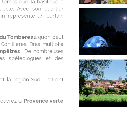
 temps que la basilique à
siècle. Avec son quartier
min représente un certain
 du Tombereau
qu’on peut
onillières. Bras multiplie
ampêtres
: De nombreuses
s spéléologues et des
et la région Sud offrent
ouvrez la
Provence verte