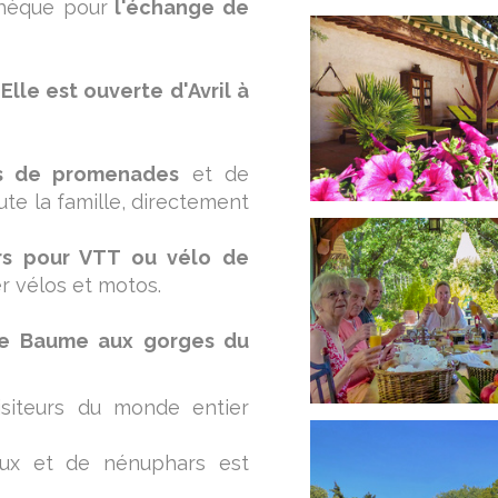
thèque pour
l'échange de
Elle est ouverte d'Avril à
es de promenades
et de
te la famille, directement
urs pour VTT ou vélo de
er vélos et motos.
nte Baume aux gorges du
isiteurs du monde entier
aux et de nénuphars est