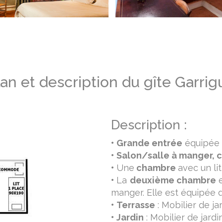
lan et description du gîte Garrig
Description :
•
Grande entrée
équipée 
•
Salon/salle à manger, c
•
Une
chambre
avec un li
•
La
deuxième chambre
e
manger. Elle est équipée d
•
Terrasse
: Mobilier de ja
•
Jardin
: Mobilier de jardi