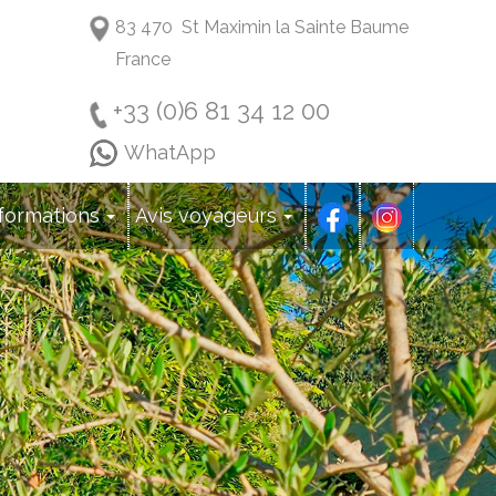
83 470 St Maximin la Sainte Baume
France
+33 (0)6 81 34 12 00
WhatApp
formations
Avis voyageurs