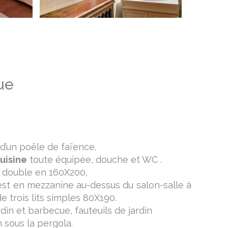
ue
d’un poêle de faïence.
uisine
toute équipée, douche et WC .
t double en 160X200,
st en mezzanine au-dessus du salon-salle à
e trois lits simples 80X190.
rdin et barbecue, fauteuils de jardin
n sous la pergola.