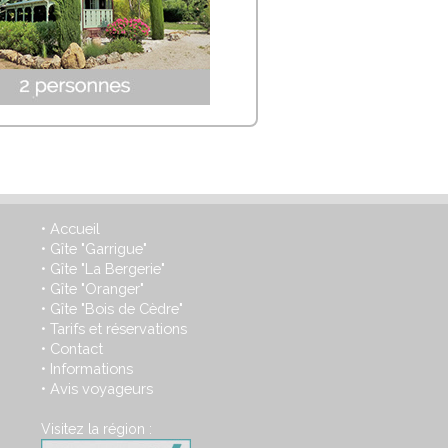
Accueil
•
Gîte "Garrigue"
•
Gîte "La Bergerie"
•
Gîte "Oranger"
•
Gîte "Bois de Cèdre"
•
Tarifs et réservations
•
Contact
•
Informations
•
Avis voyageurs
•
Visitez la région :