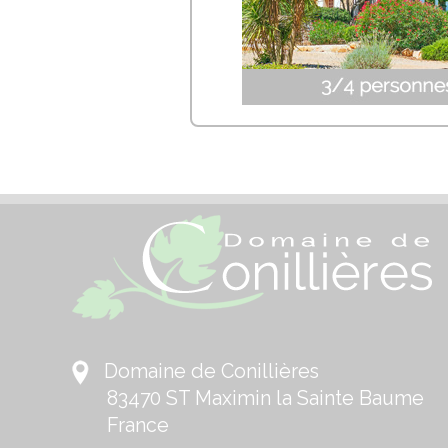
Domaine de Conillières
83470 ST Maximin la Sainte Baume
France