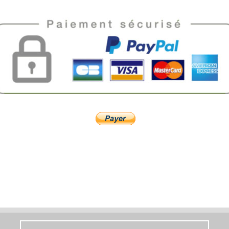
​
​
​