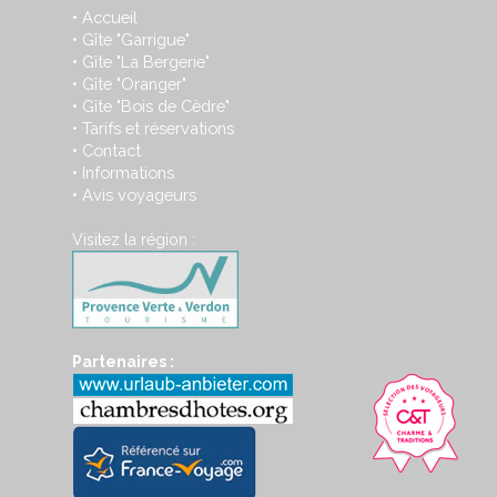
Accueil
•
Gîte "Garrigue"
•
Gîte "La Bergerie"
•
Gîte "Oranger"
•
Gîte "Bois de Cèdre"
•
Tarifs et réservations
•
Contact
•
Informations
•
Avis voyageurs
•
Visitez la région :
Partenaires :