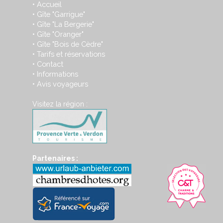
Accueil
•
Gîte "Garrigue"
•
Gîte "La Bergerie"
•
Gîte "Oranger"
•
Gîte "Bois de Cèdre"
•
Tarifs et réservations
•
Contact
•
Informations
•
Avis voyageurs
•
Visitez la région :
Partenaires :