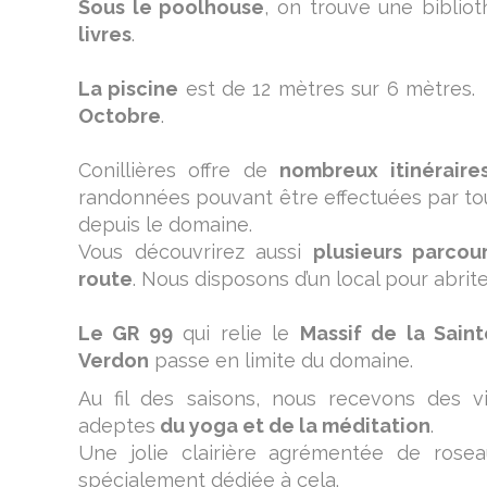
Sous le poolhouse
, on trouve une biblio
livres
.
La piscine
est de 12 mètres sur 6 mètres.
Octobre
.
Conillières offre de
nombreux itinérair
randonnées pouvant être effectuées par tou
depuis le domaine.
Vous découvrirez aussi
plusieurs parco
route
. Nous disposons d’un local pour abrit
Le GR 99
qui relie le
Massif de la Sai
Verdon
passe en limite du domaine.
Au fil des saisons, nous recevons des v
adeptes
du yoga et de la méditation
.
Une jolie clairière agrémentée de rose
spécialement dédiée à cela.