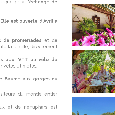
thèque pour
l'échange de
Elle est ouverte d'Avril à
es de promenades
et de
te la famille, directement
urs pour VTT ou vélo de
er vélos et motos.
nte Baume aux gorges du
isiteurs du monde entier
aux et de nénuphars est