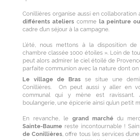
Conillières organise aussi en collaboration
différents ateliers
comme
la peinture o
cadre d’un séjour à la campagne.
L’été, nous mettons à la disposition d
chambre classée 1000 étoiles ». Loin de tou
peut alors admirer le ciel étoilé de Provence
parfaite communion avec la nature dont on
Le village de Bras
se situe une dem
Conillières. On peut aussi y aller en v
communal qui y mène est ravissant.
boulangerie, une épicerie ainsi qu’un petit
En revanche, le
grand marché
du merc
Sainte-Baume
reste incontournable ! Sai
de Conillières
, offre tous les services d’un