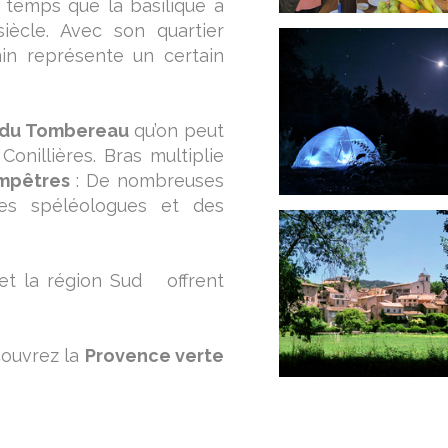
 temps que la basilique à
siècle. Avec son quartier
min représente un certain
 du Tombereau
qu’on peut
onillières. Bras multiplie
ampêtres
: De nombreuses
s spéléologues et des
et la région Sud offrent
ouvrez la
Provence verte