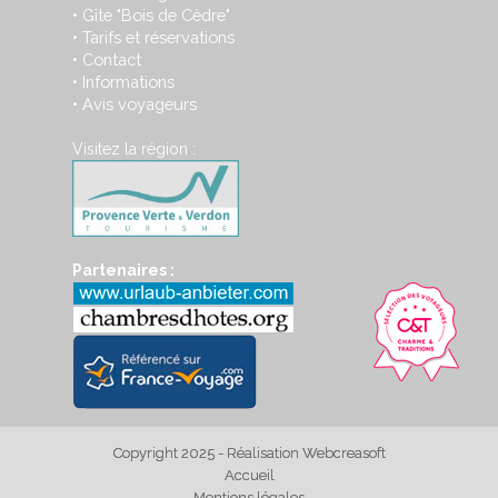
Gîte "Bois de Cèdre"
•
Tarifs et réservations
•
Contact
•
Informations
•
Avis voyageurs
•
Visitez la région :
Partenaires :
Copyright 2025 - Réalisation Webcreasoft
Accueil
Mentions légales