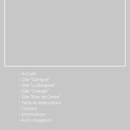
Accueil
•
Gîte "Garrigue"
•
Gîte "La Bergerie"
•
Gîte "Oranger"
•
Gîte "Bois de Cèdre"
•
Tarifs et réservations
•
Contact
•
Informations
•
Avis voyageurs
•